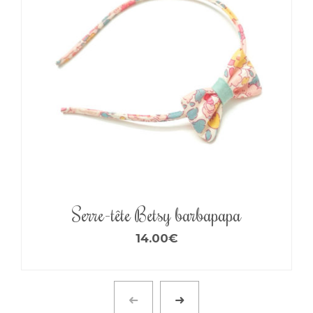
Serre-tête Betsy barbapapa
14.00
€