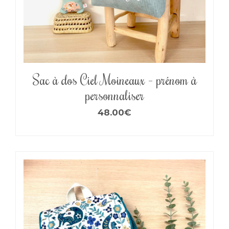
Sac à dos Ciel Moineaux – prénom à
personnaliser
48.00
€