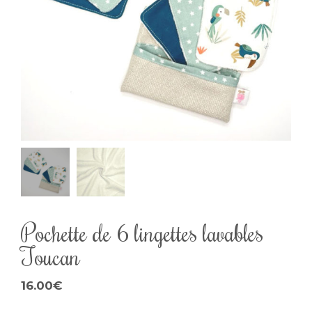
Pochette de 6 lingettes lavables
Toucan
16.00
€