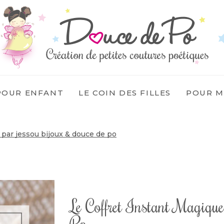
POUR ENFANT
LE COIN DES FILLES
POUR 
e par jessou bijoux & douce de po
Le Coffret Instant Magiqu
Po