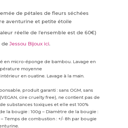
rsemée de pétales de fleurs séchées
e aventurine et petite étoile
leur réelle de l’ensemble est de 60€)
s de
Jessou Bijoux ici
.
ublé en micro-éponge de bambou. Lavage en
mpérature moyenne
intérieur en ouatine. Lavage à la main.
ponsable, produit garanti : sans OGM, sans
(VEGAN, cire cruelty free), ne contient pas de
 de substances toxiques et elle est 100%
e la bougie : 100g – Diamètre de la bougie :
– Temps de combustion : +/- 8h par bougie
enturine.