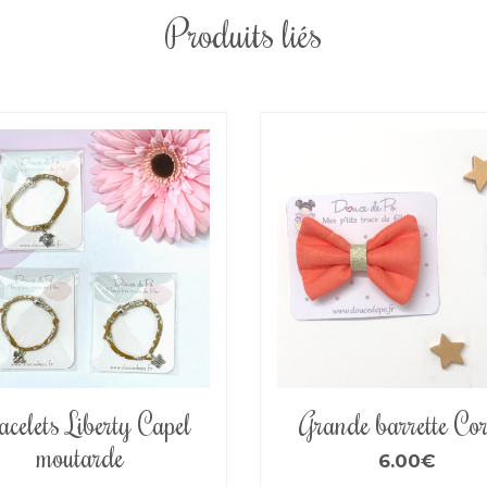
Produits liés
celets Liberty Capel
Grande barrette Cor
moutarde
6.00
€