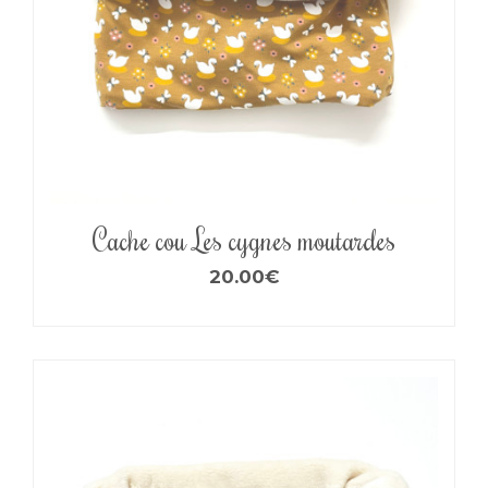
Cache cou Les cygnes moutardes
20.00
€