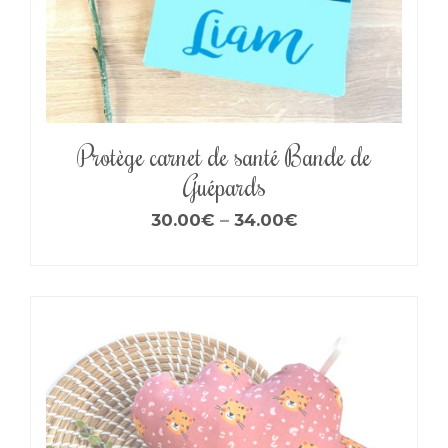
Protège carnet de santé Bande de
Guépards
30.00
€
–
34.00
€