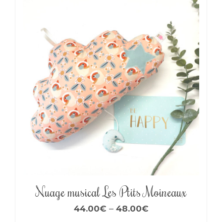
Nuage musical Les P’tits Moineaux
44.00
€
–
48.00
€