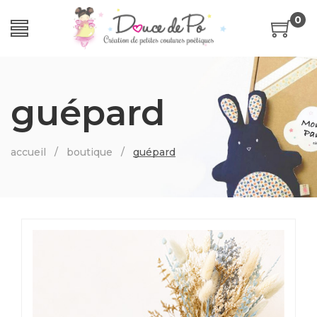
0
guépard
accueil
/
boutique
/
guépard