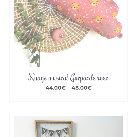
Nuage musical Guépards rose
44.00
€
–
48.00
€